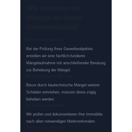
Wir beheben die
Mängel an Ihrem
Gewerbeobjekt!
Mängelaufnahme
Bei der Prüfung Ihres Gewerbeobjektes
erstellen wir eine fachlich-fundierte
Mängelaufnahme mit anschließender Beratung
zur Behebung der Mängel.
Bautechnische Mängel
Bevor durch bautechnische Mängel weitere
Schäden entstehen, müssen diese zügig
behoben werden.
Bestandsaufnahme
Wir prüfen und dokumentieren Ihre Immobilie
nach allen notwendigen Merkmerkmalen.
Technische Mängel